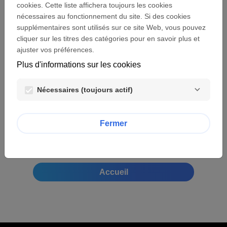
cookies. Cette liste affichera toujours les cookies
Vous devez notamment vous abstenir de
nécessaires au fonctionnement du site. Si des cookies
toute collecte, de toute utilisation détournée,
supplémentaires sont utilisés sur ce site Web, vous pouvez
notamment des informations nominatives
cliquer sur les titres des catégories pour en savoir plus et
auxquelles vous accédez, et d’une manière
ajuster vos préférences.
générale, de tout acte susceptible de porter
Plus d'informations sur les cookies
atteinte à la vie privée, à l’honneur, à la
sensibilité, à l’image de marque, à la
Nécessaires (toujours actif)
notoriété de toute personne, physique ou
morale, et notamment de la fondation UEFA
pour l'enfance, en évitant toute mention,
Fermer
message ou texte diffamant, provocant,
malveillant, dénigrant ou menaçant sur
quelque support que ce soit.
Accueil