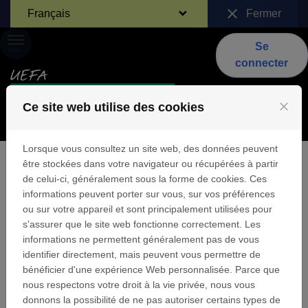
Passer au contenu
close
Français
Fermer
Se
Menu
connecter
close
Ce site web utilise des cookies
Lorsque vous consultez un site web, des données peuvent
être stockées dans votre navigateur ou récupérées à partir
de celui-ci, généralement sous la forme de cookies. Ces
Vie privée
informations peuvent porter sur vous, sur vos préférences
ou sur votre appareil et sont principalement utilisées pour
s'assurer que le site web fonctionne correctement. Les
En tant qu’utilisateur du Site vous êtes tenus
informations ne permettent généralement pas de vous
de respecter les législations applicables, et
identifier directement, mais peuvent vous permettre de
notamment les dispositions de la loi relative
bénéficier d'une expérience Web personnalisée. Parce que
à l’informatique, aux fichiers et aux libertés,
nous respectons votre droit à la vie privée, nous vous
dont la violation est passible de sanctions
donnons la possibilité de ne pas autoriser certains types de
pénales.