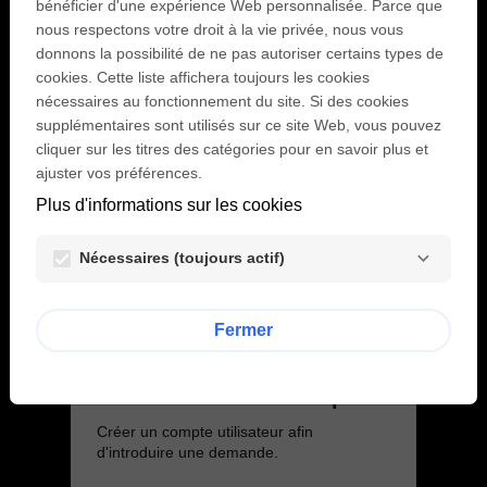
bénéficier d'une expérience Web personnalisée. Parce que
nous respectons votre droit à la vie privée, nous vous
Email:
donnons la possibilité de ne pas autoriser certains types de
cookies. Cette liste affichera toujours les cookies
nécessaires au fonctionnement du site. Si des cookies
supplémentaires sont utilisés sur ce site Web, vous pouvez
Mot de passe :
cliquer sur les titres des catégories pour en savoir plus et
visibility
ajuster vos préférences.
Plus d'informations sur les cookies
Mot de passe perdu ?
Se connecter
Nécessaires (toujours actif)
Fermer
Créer un nouveau compte
Créer un compte utilisateur afin
d'introduire une demande.