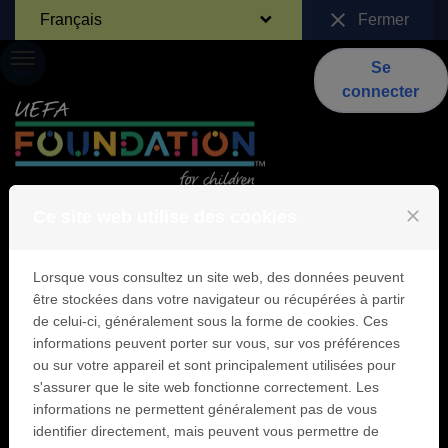
Passer au contenu
close
Français
Fermer
Se
Menu
connecter
close
Ce site web utilise des cookies
Identification
Lorsque vous consultez un site web, des données peuvent
être stockées dans votre navigateur ou récupérées à partir
de celui-ci, généralement sous la forme de cookies. Ces
informations peuvent porter sur vous, sur vos préférences
Se connecter
ou sur votre appareil et sont principalement utilisées pour
s'assurer que le site web fonctionne correctement. Les
Si vous avez déjà un compte utilisateur
informations ne permettent généralement pas de vous
Fondation UEFA pour l'Enfance, entrez
votre adresse email et votre mot de passe
identifier directement, mais peuvent vous permettre de
ci-dessous.